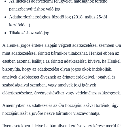
Az illetékes adatvédelmi felügyeleti hatósághoz történő
panaszbenyújtáshoz való jog
Adathordozhatósághoz fűződő jog (2018. május 25-től
kezdődően)
Tiltakozáshoz való jog
A Henkel jogos érdeke alapján végzett adatkezeléssel szemben Ön
mint adatkezeléssel érintett bármikor tiltakozhat. Henkel ebben az
esetben azonnal leállítja az érintett adatkezelést, kivéve, ha Henkel
bizonyítja, hogy az adatkezelést olyan jogos okok indokolják,
amelyek elsőbbséget élveznek az érintett érdekeivel, jogaival és
szabadságaival szemben, vagy amelyek jogi igények
előterjesztéséhez, érvényesítéséhez vagy védelméhez szükségesek.
Amennyiben az adatkezelés az Ön hozzájárulásával történik, úgy
hozzájárulását a jövőre nézve bármikor visszavonhatja.
Ilyen esetekben, illetve ha bármilyen kérdése vagy kérése merül fel