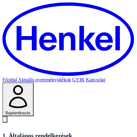
Főoldal
Aktuális nyereményjátékok
GYIK
Kapcsolat
Bejelentkezés
1. Általános rendelkezések