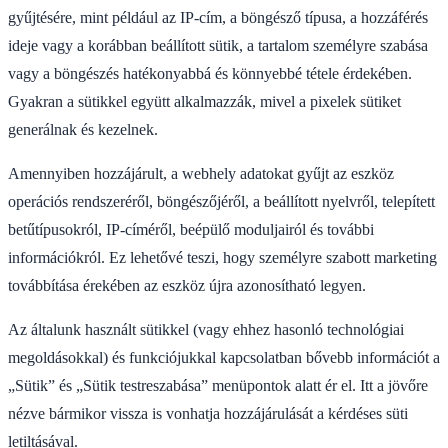
gyűjtésére, mint például az IP-cím, a böngésző típusa, a hozzáférés
ideje vagy a korábban beállított sütik, a tartalom személyre szabása
vagy a böngészés hatékonyabbá és könnyebbé tétele érdekében.
Gyakran a sütikkel együtt alkalmazzák, mivel a pixelek sütiket
generálnak és kezelnek.
Amennyiben hozzájárult, a webhely adatokat gyűjt az eszköz
operációs rendszeréről, böngészőjéről, a beállított nyelvről, telepített
betűtípusokról, IP-címéről, beépülő moduljairól és további
információkról. Ez lehetővé teszi, hogy személyre szabott marketing
továbbítása érekében az eszköz újra azonosítható legyen.
Az általunk használt sütikkel (vagy ehhez hasonló technológiai
megoldásokkal) és funkciójukkal kapcsolatban bővebb információt a
„Sütik” és „Sütik testreszabása” menüpontok alatt ér el. Itt a jövőre
nézve bármikor vissza is vonhatja hozzájárulását a kérdéses süti
letiltásával.