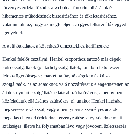
törvényes érdeke fűződik a weboldal funkcionalitásának és
hibamentes működésének biztosításához és tökéletesítéséhez,
valamint ahhoz, hogy az megfeleljen az egyes felhasználók egyedi
igényeinek.
A gyűjtött adatok a következő címzettekhez kerülhetnek:
Henkel felelős osztályai, Henkel-csoporthoz tartozó más cégek
külső szolgáltatók (pl. tárhelyszolgáltatók; tartalom feltöltéséért
felelős ügynökségek; marketing ügynökségek; más külső
szolgáltatók, ha az adatokhoz való hozzáférésük elengedhetetlen az
általuk nyújtott szolgáltatás ellátásához) hatóságok, amennyiben
közfeladatuk ellátásához szükséges, pl. amikor Henkel hatósági
megkeresésre válaszol; vagy amennyiben a személyes adatok
megadása Henkel érdekeinek érvényesítése vagy védelme miatt
szükséges; illetve ha folyamatban lévő vagy jövőbeni üzletszerzés