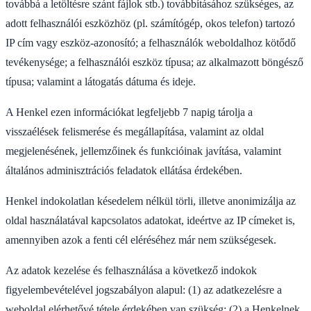
továbbá a letöltésre szánt fájlok stb.) továbbításához szükséges, az
adott felhasználói eszközhöz (pl. számítógép, okos telefon) tartozó
IP cím vagy eszköz-azonosító; a felhasználók weboldalhoz kötődő
tevékenysége; a felhasználói eszköz típusa; az alkalmazott böngésző
típusa; valamint a látogatás dátuma és ideje.
A Henkel ezen információkat legfeljebb 7 napig tárolja a
visszaélések felismerése és megállapítása, valamint az oldal
megjelenésének, jellemzőinek és funkcióinak javítása, valamint
általános adminisztrációs feladatok ellátása érdekében.
Henkel indokolatlan késedelem nélkül törli, illetve anonimizálja az
oldal használatával kapcsolatos adatokat, ideértve az IP címeket is,
amennyiben azok a fenti cél eléréséhez már nem szükségesek.
Az adatok kezelése és felhasználása a következő indokok
figyelembevételével jogszabályon alapul: (1) az adatkezelésre a
weboldal elérhetővé tétele érdekében van szükség; (2) a Henkelnek