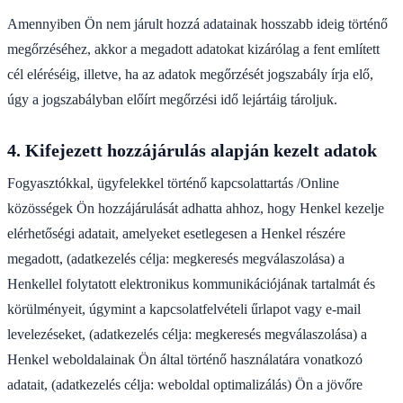
Amennyiben Ön nem járult hozzá adatainak hosszabb ideig történő
megőrzéséhez, akkor a megadott adatokat kizárólag a fent említett
cél eléréséig, illetve, ha az adatok megőrzését jogszabály írja elő,
úgy a jogszabályban előírt megőrzési idő lejártáig tároljuk.
4. Kifejezett hozzájárulás alapján kezelt adatok
Fogyasztókkal, ügyfelekkel történő kapcsolattartás /Online
közösségek Ön hozzájárulását adhatta ahhoz, hogy Henkel kezelje
elérhetőségi adatait, amelyeket esetlegesen a Henkel részére
megadott, (adatkezelés célja: megkeresés megválaszolása) a
Henkellel folytatott elektronikus kommunikációjának tartalmát és
körülményeit, úgymint a kapcsolatfelvételi űrlapot vagy e-mail
levelezéseket, (adatkezelés célja: megkeresés megválaszolása) a
Henkel weboldalainak Ön által történő használatára vonatkozó
adatait, (adatkezelés célja: weboldal optimalizálás) Ön a jövőre