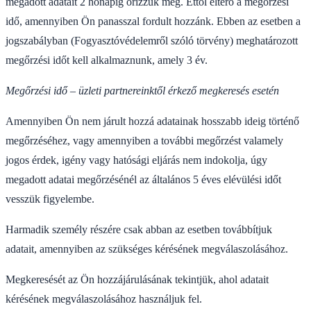
megadott adatait 2 hónapig őrizzük meg. Ettől eltérő a megőrzési
idő, amennyiben Ön panasszal fordult hozzánk. Ebben az esetben a
jogszabályban (Fogyasztóvédelemről szóló törvény) meghatározott
megőrzési időt kell alkalmaznunk, amely 3 év.
Megőrzési idő – üzleti partnereinktől érkező megkeresés esetén
Amennyiben Ön nem járult hozzá adatainak hosszabb ideig történő
megőrzéséhez, vagy amennyiben a további megőrzést valamely
jogos érdek, igény vagy hatósági eljárás nem indokolja, úgy
megadott adatai megőrzésénél az általános 5 éves elévülési időt
vesszük figyelembe.
Harmadik személy részére csak abban az esetben továbbítjuk
adatait, amennyiben az szükséges kérésének megválaszolásához.
Megkeresését az Ön hozzájárulásának tekintjük, ahol adatait
kérésének megválaszolásához használjuk fel.