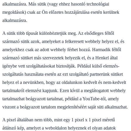
alkalmazásra. Más sütik (vagy ehhez hasonló technológiai
megoldások) csak az Ön előzetes hozzájárulása esetén kerülnek
alkalmazásra.
A sütik több típusát különböztetjük meg. Az elsődleges féltől
származó sütik azok, amelyeket a felkeresett webhely helyez el, és
amelyekhez csak az adott webhely férhet hozzá. Harmadik féltől
származó sütiket más szervezetek helyezik el, és a Henkel által
igénybe vett szolgáltatásokat biztosítják. Például külső elemzés-
szolgáltatás használata esetén az ezt szolgáltató partnerünk sütiket
helyez el a nevünkben, hogy az oldalunkon kedvelt és nem-kedvelt
tartalmakról elemzést kapjunk. Ezen kívül a meglátogatott webhely
tartalmazhat beágyazott tartalmat, például a YouTube-tól, amely
viszont a beágyazott tartalom megjelenítéséért saját süti alkalmazhat.
A pixel általában nem több, mint egy 1 pixel x 1 pixel méretű
átlátszó kép, amelyet a weboldalon helyeznek el olyan adatok