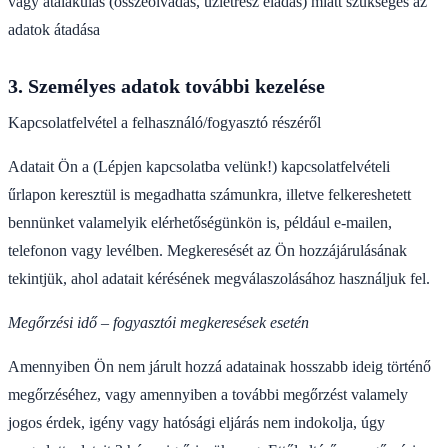
vagy átalakulás (összeolvadás, üzletrész eladás) miatt szükséges az
adatok átadása
3. Személyes adatok további kezelése
Kapcsolatfelvétel a felhasználó/fogyasztó részéről
Adatait Ön a (Lépjen kapcsolatba velünk!) kapcsolatfelvételi
űrlapon keresztül is megadhatta számunkra, illetve felkereshetett
bennünket valamelyik elérhetőségünkön is, például e-mailen,
telefonon vagy levélben. Megkeresését az Ön hozzájárulásának
tekintjük, ahol adatait kérésének megválaszolásához használjuk fel.
Megőrzési idő – fogyasztói megkeresések esetén
Amennyiben Ön nem járult hozzá adatainak hosszabb ideig történő
megőrzéséhez, vagy amennyiben a további megőrzést valamely
jogos érdek, igény vagy hatósági eljárás nem indokolja, úgy