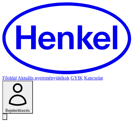
Főoldal
Aktuális nyereményjátékok
GYIK
Kapcsolat
Bejelentkezés