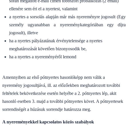
során megadott e-mail címen többszöri próbálkozás (2 email)
ellenére sem éri el a nyertest, valamint
a nyertes a sorsolás alapján már más nyereményre jogosult (Egy
személy ugyanabban a nyereménykategóriában egy díjra
jogosult), illetve
ha a nyertes pályázatának érvénytelensége a nyertes
meghatározását követően bizonyosodik be,
ha a nyertes a nyereményéről lemond
Amennyiben az első pótnyertes hasonlóképp nem válik a
nyeremény jogosultjává, ill. az előzőekben meghatározott további
feltételek bekövetkezése esetén helyébe a 2. pótnyertes lép, akit
hasonló esetben 3. majd a további pótnyertes követ. A pótnyertesek
sorrendiségét a húzásuk sorrendje határozza meg.
A nyereményekkel kapcsolatos közös szabályok