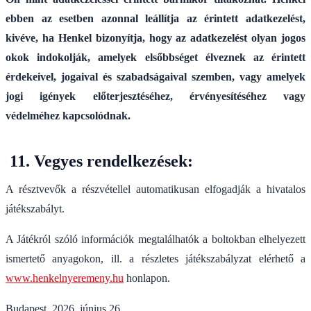
ebben az esetben azonnal leállítja az érintett adatkezelést,
kivéve, ha Henkel bizonyítja, hogy az adatkezelést olyan jogos
okok indokolják, amelyek elsőbbséget élveznek az érintett
érdekeivel, jogaival és szabadságaival szemben, vagy amelyek
jogi igények előterjesztéséhez, érvényesítéséhez vagy
védelméhez kapcsolódnak.
11. Vegyes rendelkezések
:
A résztvevők a részvétellel automatikusan elfogadják a hivatalos
játékszabályt.
A Játékról szóló információk megtalálhatók a boltokban elhelyezett
ismertető anyagokon, ill. a részletes játékszabályzat elérhető a
www.henkelnyeremeny.hu
honlapon.
Budapest, 2026. június 26.