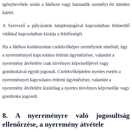
igénybevétele során a Játékost vagy harmadik személyt ért minden
kárért.
A Szervező a pályázatok tulajdonjogával kapcsolatban felmerülő
vitákkal kapcsolatban kizárja a felelősségét.
Ha a Játékos korlátozottan cselekvőképes személynek minősül, úgy
a nyereménnyel kapcsolatos érdemi ügyintézésre, valamint a
nyeremény átvételére csak törvényes képviselőjével vagy
gondnokával együtt jogosult. Cselekvőképtelen nyertes esetén a
nyereménnyel kapcsolatos érdemi ügyintézésre, valamint a
nyeremény átvételére kizárólag a nyertes törvényes képviselője vagy
gondnoka jogosult.
8. A nyereményre való jogosultság
ellenőrzése, a nyeremény átvétele