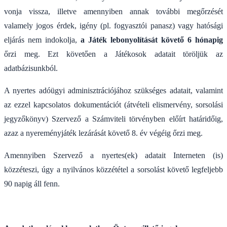
vonja vissza, illetve amennyiben annak további megőrzését
valamely jogos érdek, igény (pl. fogyasztói panasz) vagy hatósági
eljárás nem indokolja,
a Játék lebonyolítását követő 6 hónapig
őrzi meg. Ezt követően a Játékosok adatait töröljük az
adatbázisunkból.
A nyertes adóügyi adminisztrációjához szükséges adatait, valamint
az ezzel kapcsolatos dokumentációt (átvételi elismervény, sorsolási
jegyzőkönyv) Szervező a Számviteli törvényben előírt határidőig,
azaz a nyereményjáték lezárását követő 8. év végéig őrzi meg.
Amennyiben Szervező a nyertes(ek) adatait Interneten (is)
közzéteszi, úgy a nyilvános közzététel a sorsolást követő legfeljebb
90 napig áll fenn.