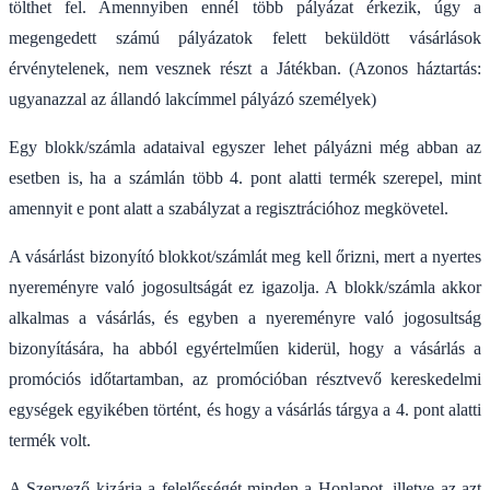
tölthet fel. Amennyiben ennél több pályázat érkezik, úgy a
megengedett számú pályázatok felett beküldött vásárlások
érvénytelenek, nem vesznek részt a Játékban. (Azonos háztartás:
ugyanazzal az állandó lakcímmel pályázó személyek)
Egy blokk/számla adataival egyszer lehet pályázni még abban az
esetben is, ha a számlán több 4. pont alatti termék szerepel, mint
amennyit e pont alatt a szabályzat a regisztrációhoz megkövetel.
A vásárlást bizonyító blokkot/számlát meg kell őrizni, mert a nyertes
nyereményre való jogosultságát ez igazolja. A blokk/számla akkor
alkalmas a vásárlás, és egyben a nyereményre való jogosultság
bizonyítására, ha abból egyértelműen kiderül, hogy a vásárlás a
promóciós időtartamban, az promócióban résztvevő kereskedelmi
egységek egyikében történt, és hogy a vásárlás tárgya a 4. pont alatti
termék volt.
A Szervező kizárja a felelősségét minden a Honlapot, illetve az azt