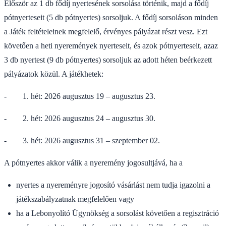
Először az 1 db fődíj nyertesének sorsolása történik, majd a fődíj
pótnyerteseit (5 db pótnyertes) sorsoljuk. A fődíj sorsoláson minden
a Játék feltételeinek megfelelő, érvényes pályázat részt vesz. Ezt
követően a heti nyeremények nyerteseit, és azok pótnyerteseit, azaz
3 db nyertest (9 db pótnyertes) sorsoljuk az adott héten beérkezett
pályázatok közül. A játékhetek:
- 1. hét: 2026 augusztus 19 – augusztus 23.
- 2. hét: 2026 augusztus 24 – augusztus 30.
- 3. hét: 2026 augusztus 31 – szeptember 02.
A pótnyertes akkor válik a nyeremény jogosultjává, ha a
nyertes a nyereményre jogosító vásárlást nem tudja igazolni a
játékszabályzatnak megfelelően vagy
ha a Lebonyolító Ügynökség a sorsolást követően a regisztráció