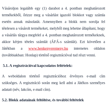
Vásároljon legalább egy (1) darabot a 4. pontban meghatározott
termékekből, őrizze meg a vásárlást igazoló blokkot vagy számla
esetén annak másolatát. Amennyiben a blokk nem sorolja fel
tételesen a vásárolt termékeket, melyből meg lehetne állapítani, hogy
a vásárlás tárgya megfelel a 4. pontban meghatározott termékeknek,
akkor kérjen tételes számlát (ÁFÁ-s számlát). Ezt követően a
Játékban a
www.henkenyeremeny.hu
internetes oldalon
(továbbiakban: Honlap) történő regisztrációval tud részt venni.
5.1. A regisztrációval kapcsolatos feltételek:
A weboldalon történő regisztrációhoz érvényes e-mail cím
szükséges. A regisztráció során meg kell adni a Játékos személyes
adatait (név, lakcím, e-mail cím).
5.2. Blokk adatainak feltöltése, és további feltételek