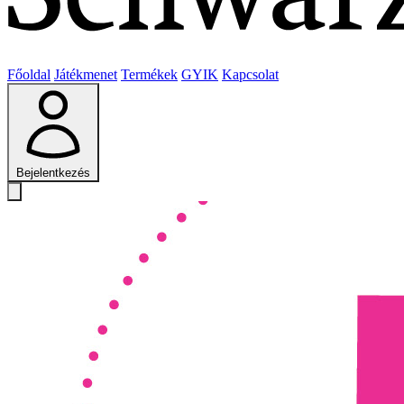
Főoldal
Játékmenet
Termékek
GYIK
Kapcsolat
Bejelentkezés