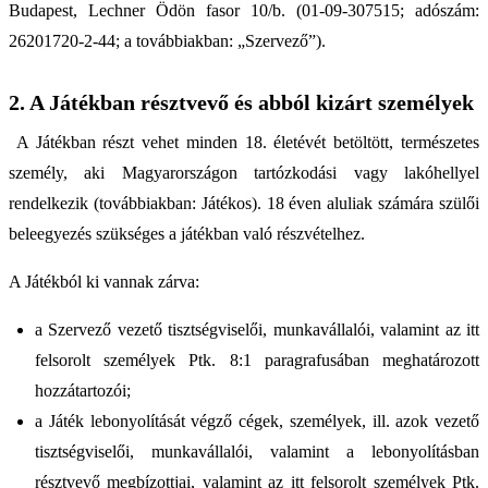
Budapest, Lechner Ödön fasor 10/b. (01-09-307515; adószám:
26201720-2-44; a továbbiakban: „Szervező”).
2. A Játékban résztvevő és abból kizárt személyek
A Játékban részt vehet minden 18. életévét betöltött, természetes
személy, aki Magyarországon tartózkodási vagy lakóhellyel
rendelkezik (továbbiakban: Játékos). 18 éven aluliak számára szülői
beleegyezés szükséges a játékban való részvételhez.
A Játékból ki vannak zárva:
a Szervező vezető tisztségviselői, munkavállalói, valamint az itt
felsorolt személyek Ptk. 8:1 paragrafusában meghatározott
hozzátartozói;
a Játék lebonyolítását végző cégek, személyek, ill. azok vezető
tisztségviselői, munkavállalói, valamint a lebonyolításban
résztvevő megbízottjai, valamint az itt felsorolt személyek Ptk.