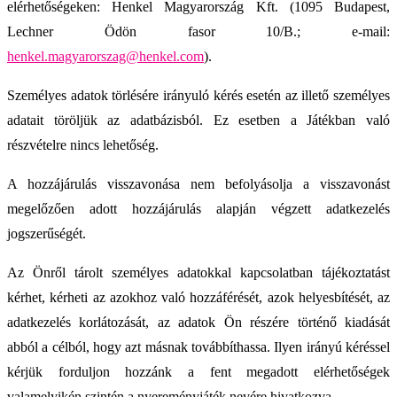
elérhetőségeken: Henkel Magyarország Kft. (1095 Budapest,
Lechner Ödön fasor 10/B.; e-mail:
henkel.magyarorszag@henkel.com
).
Személyes adatok törlésére irányuló kérés esetén az illető személyes
adatait töröljük az adatbázisból. Ez esetben a Játékban való
részvételre nincs lehetőség.
A hozzájárulás visszavonása nem befolyásolja a visszavonást
megelőzően adott hozzájárulás alapján végzett adatkezelés
jogszerűségét.
Az Önről tárolt személyes adatokkal kapcsolatban tájékoztatást
kérhet, kérheti az azokhoz való hozzáférését, azok helyesbítését, az
adatkezelés korlátozását, az adatok Ön részére történő kiadását
abból a célból, hogy azt másnak továbbíthassa. Ilyen irányú kéréssel
kérjük forduljon hozzánk a fent megadott elérhetőségek
valamelyikén szintén a nyereményjáték nevére hivatkozva.