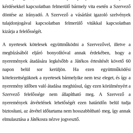
kérdésekkel kapcsolatban felmerülő bármely vita esetén a Szervező
döntése az irányadó. A Szervező a vásárlást igazoló szelvények
tulajdonjogával kapcsolatban felmerülő vitákkal kapcsolatban
kizárja a felelősségét.
A nyertesek kötelesek együttműködni a Szervezővel, illetve a
megbízásából eljáró bonyolítóval annak érdekében, hogy a
nyeremények átadására legkésőbb a Játékos értesítését követő 60
napon belül sor kerüljön. Ha ezen együttműködési
kötelezettségüknek a nyertesek bármelyike nem tesz eleget, és így a
nyeremény időben való átadása meghiúsul, úgy ezen körülményért a
Szervező felelőssége nem állapítható meg. A Szervező a
nyeremények átvételének lehetőségét ezen határidőn belül tudja
biztosítani, az átvétel időtartama nem hosszabbítható meg, így annak
elmulasztása a Játékosra nézve jogvesztő.