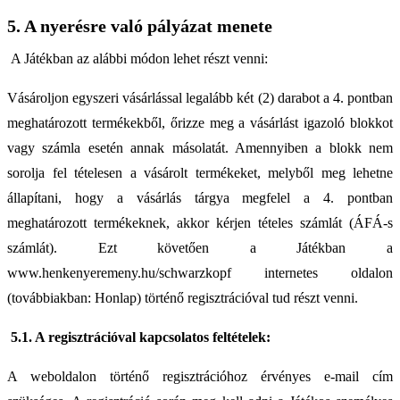
5. A nyerésre való pályázat menete
A Játékban az alábbi módon lehet részt venni:
Vásároljon egyszeri vásárlással legalább két (2) darabot a 4. pontban
meghatározott termékekből, őrizze meg a vásárlást igazoló blokkot
vagy számla esetén annak másolatát. Amennyiben a blokk nem
sorolja fel tételesen a vásárolt termékeket, melyből meg lehetne
állapítani, hogy a vásárlás tárgya megfelel a 4. pontban
meghatározott termékeknek, akkor kérjen tételes számlát (ÁFÁ-s
számlát). Ezt követően a Játékban a
www.henkenyeremeny.hu/schwarzkopf internetes oldalon
(továbbiakban: Honlap) történő regisztrációval tud részt venni.
5.1. A regisztrációval kapcsolatos feltételek:
A weboldalon történő regisztrációhoz érvényes e-mail cím