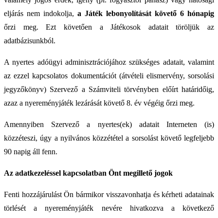
eljárás nem indokolja,
a Játék lebonyolítását követő 6 hónapig
őrzi meg. Ezt követően a Játékosok adatait töröljük az
adatbázisunkból.
A nyertes adóügyi adminisztrációjához szükséges adatait, valamint
az ezzel kapcsolatos dokumentációt (átvételi elismervény, sorsolási
jegyzőkönyv) Szervező a Számviteli törvényben előírt határidőig,
azaz a nyereményjáték lezárását követő 8. év végéig őrzi meg.
Amennyiben Szervező a nyertes(ek) adatait Interneten (is)
közzéteszi, úgy a nyilvános közzététel a sorsolást követő legfeljebb
90 napig áll fenn.
Az adatkezeléssel kapcsolatban Önt megillető jogok
Fenti hozzájárulást Ön bármikor visszavonhatja és kérheti adatainak
törlését a nyereményjáték nevére hivatkozva a következő