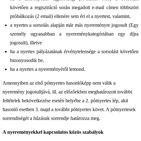
követően a regisztráció során megadott e-mail címen többszöri
próbálkozás (2 email) ellenére sem éri el a nyertest, valamint,
a nyertes a sorsolás alapján már más nyereményre jogosult (Egy
személy ugyanabban a nyereménykategóriában egy díjra
jogosult), illetve
ha a nyertes pályázatának érvénytelensége a sorsolást követően
bizonyosodik be,
ha a nyertes a nyereményéről lemond.
Amennyiben az első pótnyertes hasonlóképp nem válik a
nyeremény jogosultjává, ill. az előzőekben meghatározott további
feltételek bekövetkezése esetén helyébe a 2. pótnyertes lép, akit
hasonló esetben 3. majd a további pótnyertes követ. A pótnyertesek
sorrendiségét a húzásuk sorrendje határozza meg.
A nyereményekkel kapcsolatos közös szabályok