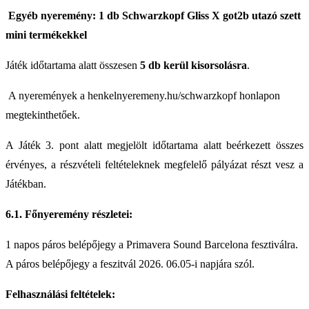
Egyéb nyeremény: 1 db Schwarzkopf Gliss X got2b utazó szett
mini termékekkel
Játék időtartama alatt összesen
5 db kerül kisorsolásra
.
A nyeremények a henkelnyeremeny.hu/schwarzkopf honlapon
megtekinthetőek.
A Játék 3. pont alatt megjelölt időtartama alatt beérkezett összes
érvényes, a részvételi feltételeknek megfelelő pályázat részt vesz a
Játékban.
6.1. Főnyeremény részletei:
1 napos páros belépőjegy a Primavera Sound Barcelona fesztiválra.
A páros belépőjegy a feszitvál 2026. 06.05-i napjára szól.
Felhasználási feltételek: