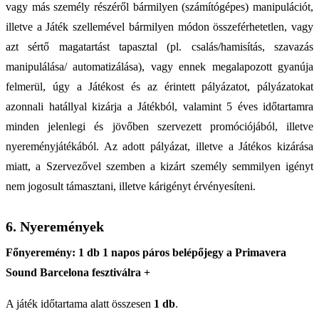
vagy más személy részéről bármilyen (számítógépes) manipulációt,
illetve a Játék szellemével bármilyen módon összeférhetetlen, vagy
azt sértő magatartást tapasztal (pl. csalás/hamisítás, szavazás
manipulálása/ automatizálása), vagy ennek megalapozott gyanúja
felmerül, úgy a Játékost és az érintett pályázatot, pályázatokat
azonnali hatállyal kizárja a Játékból, valamint 5 éves időtartamra
minden jelenlegi és jövőben szervezett promóciójából, illetve
nyereményjátékából. Az adott pályázat, illetve a Játékos kizárása
miatt, a Szervezővel szemben a kizárt személy semmilyen igényt
nem jogosult támasztani, illetve kárigényt érvényesíteni.
6. Nyeremények
Főnyeremény: 1 db 1 napos páros belépőjegy a Primavera
Sound Barcelona fesztiválra +
A játék időtartama alatt összesen
1 db
.