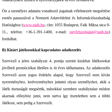
Ön a személyes adataira vonatkozó jogainak vélelmezett megsértése
esetén panaszával a Nemzeti Adatvédelmi és Információszabadság
Hatósághoz (
www.naih.hu
; cím: 1055 Budapest, Falk Miksa utca 9-
11., telefon: +36-1-391-1400, e-mail:
ugyfelszolgalat@naih.hu
)
fordulhat.
B) Kizárt játékosokkal kapcsolatos adatkezelés
Szervező a jelen szabályzat 4. pontja szerint kizárhat Játékosokat
jövőbeli promóciókat illetően is öt éves időtartamra. Az adatkezelés
Szervező azon jogos érdekén alapul, hogy Szervező nem kíván
nyereményhez, kedvezményhez juttatni olyan személyeket, akik a
Játék tisztaságát megsértik, másokkal szemben szabálytalan módon
akarnak előnyhöz jutni, nem tartva így tiszteletben sem a többi
Játékost, sem pedig a Szervezőt.