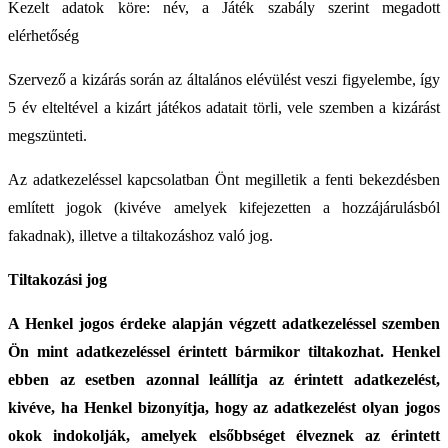
Kezelt adatok köre: név, a Játék szabály szerint megadott
elérhetőség
Szervező a kizárás során az általános elévülést veszi figyelembe, így
5 év elteltével a kizárt játékos adatait törli, vele szemben a kizárást
megszünteti.
Az adatkezeléssel kapcsolatban Önt megilletik a fenti bekezdésben
említett jogok (kivéve amelyek kifejezetten a hozzájárulásból
fakadnak), illetve a tiltakozáshoz való jog.
Tiltakozási jog
A Henkel jogos érdeke alapján végzett adatkezeléssel szemben
Ön mint adatkezeléssel érintett bármikor tiltakozhat. Henkel
ebben az esetben azonnal leállítja az érintett adatkezelést,
kivéve, ha Henkel bizonyítja, hogy az adatkezelést olyan jogos
okok indokolják, amelyek elsőbbséget élveznek az érintett