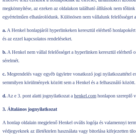
megkönnyítése, az ezeken az oldalakon található állítások nem tőlünk
egyértelműen elhatárolódunk. Különösen nem vállalunk felelősséget a
a.
A Henkel honlapjáról hyperlinkeken keresztül elérhető honlapokért kiz
és az ezzel kapcsolatos rendeléseket.
b.
A Henkel nem vállal felelősséget a hyperlinken keresztül elérhető 
sérelmét.
c.
Megrendelés vagy egyéb ügyletre vonatkozó jogi nyilatkozattétel eset
semmilyen körülmények között sem a Henkel és a felhasználó között. Kérjü
d.
Az e 3. pont alatti jognyilatkozat a
henkel.com
honlapon szereplő va
3. Általános jognyilatkozat
A honlap oldalain megjelenő Henkel ovális logója és valamennyi ter
védjegyeknek az illetéktelen használata vagy bitorlása kifejezetten til