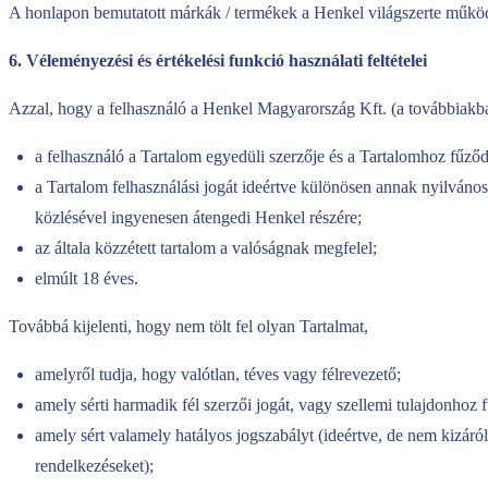
A honlapon bemutatott márkák / termékek a Henkel világszerte működő
6. Véleményezési és értékelési funkció használati feltételei
Azzal, hogy a felhasználó a Henkel Magyarország Kft. (a továbbiakban 
a felhasználó a Tartalom egyedüli szerzője és a Tartalomhoz fűződő 
a Tartalom felhasználási jogát ideértve különösen annak nyilváno
közlésével ingyenesen átengedi Henkel részére;
az általa közzétett tartalom a valóságnak megfelel;
elmúlt 18 éves.
Továbbá kijelenti, hogy nem tölt fel olyan Tartalmat,
amelyről tudja, hogy valótlan, téves vagy félrevezető;
amely sérti harmadik fél szerzői jogát, vagy szellemi tulajdonhoz 
amely sért valamely hatályos jogszabályt (ideértve, de nem kizár
rendelkezéseket);