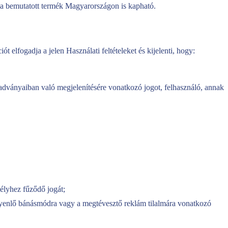
y a bemutatott termék Magyarországon is kapható.
elfogadja a jelen Használati feltételeket és kijelenti, hogy:
iadványaiban való megjelenítésére vonatkozó jogot, felhasználó, annak
mélyhez fűződő jogát;
 egyenlő bánásmódra vagy a megtévesztő reklám tilalmára vonatkozó