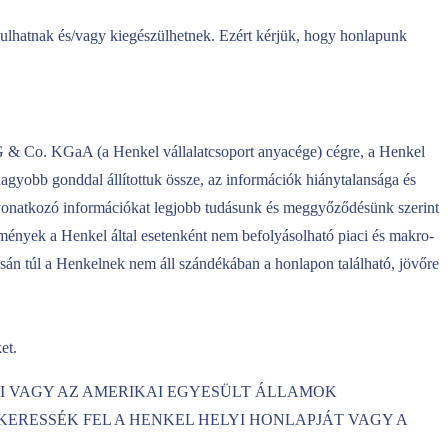
dosulhatnak és/vagy kiegészülhetnek. Ezért kérjük, hogy honlapunk
G & Co. KGaA (a Henkel vállalatcsoport anyacége) cégre, a Henkel
agyobb gonddal állítottuk össze, az információk hiánytalansága és
e vonatkozó információkat legjobb tudásunk és meggyőződésünk szerint
dmények a Henkel által esetenként nem befolyásolható piaci és makro-
ásán túl a Henkelnek nem áll szándékában a honlapon található, jövőre
et.
I VAGY AZ AMERIKAI EGYESÜLT ÁLLAMOK
ERESSÉK FEL A HENKEL HELYI HONLAPJÁT VAGY A