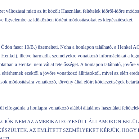
t változásai miatt az itt közölt Használati feltételek időről-időre mó
egye figyelembe az időközben történt módosításokat és kiegészítéseket.
Ödön fasor 10/B.) üzemelteti. Noha a honlapon található, a Henkel A
: Henkel), illetve harmadik személyekre vonatkozó információkat a legn
olatban a Henkel nem vállal felelősséget. A honlapon található, jövőr
ltérhetnek ezektől a jövőre vonatkozó állításoktól, mivel az elért ere
sok módosítására vonatkozó, törvény által előírt kötelezettségek betart
ül elfogadnia a honlapra vonatkozó alábbi általános használati feltételek
ÁCIÓK NEM AZ AMERIKAI EGYESÜLT ÁLLAMOKON BELÜL
SZÜLTEK. AZ EMLÍTETT SZEMÉLYEKET KÉRJÜK, HOGY K
AIT!