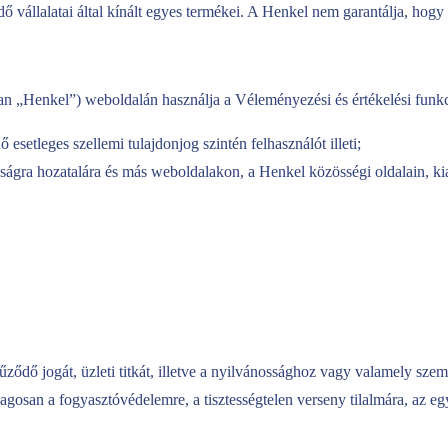
 vállalatai által kínált egyes termékei. A Henkel nem garantálja, hog
„Henkel”) weboldalán használja a Véleményezési és értékelési funkciót 
esetleges szellemi tulajdonjog szintén felhasználót illeti;
sságra hozatalára és más weboldalakon, a Henkel közösségi oldalain, k
fűződő jogát, üzleti titkát, illetve a nyilvánossághoz vagy valamely sze
ólagosan a fogyasztóvédelemre, a tisztességtelen verseny tilalmára, az