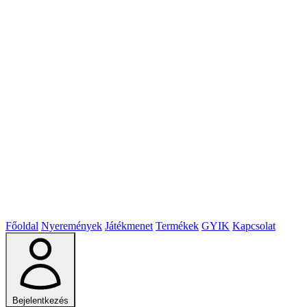
Főoldal
Nyeremények
Játékmenet
Termékek
GYIK
Kapcsolat
Bejelentkezés