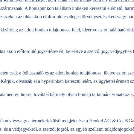
 származnak. A honlapunkon található linkeken keresztül elérhető, harma
z ezeken az oldalakon előforduló esetleges törvénysértésekért vagy ha
árólag az adott honlap tulajdonosa felel, ideértve az ott található olda
oldalakon előforduló jogsértésekért, beleértve a szerzői jog, védjegyhe
én csak a felhasználó és az adott honlap tulajdonosa, illetve az ott szer
k, olvassák el a hyperlinken keresztül elért, az ügylettel érintett szállí
lamennyi linkre, továbbá bármely olyan honlap tartalmára vonatkozik, a
méknév és/vagy a termékek külső megjelenése a Henkel AG & Co. KGaA,
os, és a védjegyekről, a szerzői jogról, az egyéb szellemi tulajdonjogokr