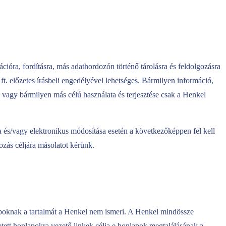
ációra, fordításra, más adathordozón történő tárolásra és feldolgozásra
t. előzetes írásbeli engedélyével lehetséges. Bármilyen információ,
, vagy bármilyen más célú használata és terjesztése csak a Henkel
sa és/vagy elektronikus módosítása esetén a következőképpen fel kell
ozás céljára másolatot kérünk.
apoknak a tartalmát a Henkel nem ismeri. A Henkel mindössze
etett honlapokra vezető linkek célja e honlapok megtalálásának a