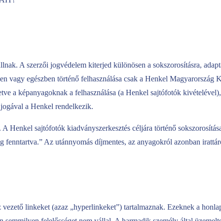
állnak. A szerzői jogvédelem kiterjed különösen a sokszorosításra, adapt
szben vagy egészben történő felhasználása csak a Henkel Magyarország Kf
etve a képanyagoknak a felhasználása (a Henkel sajtófotók kivételével)
s jogával a Henkel rendelkezik.
. A Henkel sajtófotók kiadványszerkesztés céljára történő sokszorosítá
g fenntartva.” Az utánnyomás díjmentes, az anyagokról azonban irattár
z vezető linkeket (azaz „hyperlinkeket”) tartalmaznak. Ezeknek a honl
an semmilyen felelősséget nem vállal. A harmadik személy által üzemelt