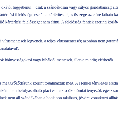
ár okától függetlenül – csak a szándékosan vagy súlyos gondatlanság ált
érítési felelőssége esetén a kártérítés teljes összege az előre látható
ló kártérítési felelősségét nem érinti. A felelősség fentiek szerinti kor
vírusmentesek legyenek, a teljes vírusmentesség azonban nem garantál
ználatával).
ok hiányosságoktól vagy hibáktól mentesek, illetve mindig elérhetők.
 és meggyőződésünk szerint fogalmaztuk meg. A Henkel tényleges eredm
tenként nem befolyásolható piaci és makro-ökonómiai tényezők egész so
kelnek nem áll szándékában a honlapon található, jövőre vonatkozó állítás