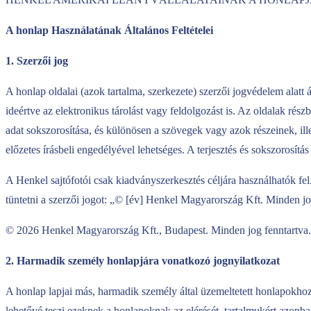
A honlap Használatának Általános Feltételei
1. Szerzői jog
A honlap oldalai (azok tartalma, szerkezete) szerzői jogvédelem alatt 
ideértve az elektronikus tárolást vagy feldolgozást is. Az oldalak ré
adat sokszorosítása, és különösen a szövegek vagy azok részeinek, ill
előzetes írásbeli engedélyével lehetséges. A terjesztés és sokszorosítá
A Henkel sajtófotói csak kiadványszerkesztés céljára használhatók fel
tüntetni a szerzői jogot: „© [év] Henkel Magyarország Kft. Minden jo
© 2026 Henkel Magyarország Kft., Budapest. Minden jog fenntartva.
2. Harmadik személy honlapjára vonatkozó jognyilatkozat
A honlap lapjai más, harmadik személy által üzemeltetett honlapokho
lehetővé teszi ezeknek a honlapoknak az elérését, tartalmukért azonb