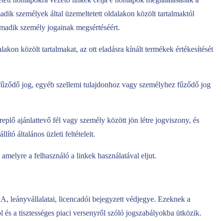
dik személyek által üzemeltetett oldalakon közölt tartalmaktól
rmadik személy jogainak megsértéséért.
lakon közölt tartalmakat, az ott eladásra kínált termékek értékesítését
z fűződő jog, egyéb szellemi tulajdonhoz vagy személyhez fűződő jog
eplő ajánlattevő fél vagy személy között jön létre jogviszony, és
tó általános üzleti feltételeit.
melyre a felhasználó a linkek használatával eljut.
 leányvállalatai, licencadói bejegyzett védjegye. Ezeknek a
ól és a tisztességes piaci versenyről szóló jogszabályokba ütközik.