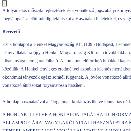
A folyamatos műszaki fejlesztések és a vonatkozó jogszabályi környeze
meglátogatása előtt mindig tekintse át a Használati feltételeket, és v
Bevezető
Ezt a honlapot a Henkel Magyarország Kft. (1095 Budapest, Lechner 
leányvállalataira (így a Henkel Magyarország Kft.-re; a továbbiakban
hibátlansága nem garantálható. A honlapon előforduló hibákkal kapcs
közöljük. A Henkel tényleges eredményei azonban jelentős mértékben e
ökonómiai tényezők egész sorától függenek. A jövőre vonatkozó állítá
vonatkozó állításokat folyamatosan frissíteni.
A honlap használatával a látogatónak korlátozás illetve fenntartás nélk
A HONLAP, ILLETVE A HONLAPON TALÁLHATÓ INFORM
ÁLLAMPOLGÁRAI VAGY LAKÓI ÁLTALI HASZNÁLATRA KÉ
HENKEL AMERIKAI LEÁNYVÁLLALATAINAK A HONLAPJ