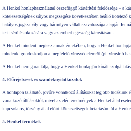
A Henkel honlaphasználattal összefüggő kártérítési felelőssége – a k
kötelezettségének súlyos megszegése következtében beálló kötelező kárt
hatályos jogszabály vagy bármilyen vállalt szavatossága alapján fennál
testi sérülés okozására vagy az emberi egészség károsítására.
A Henkel mindent megtesz annak érdekében, hogy a Henkel honlapjai 
mindenki gondoskodjon a megfelelő vírusvédelemről (pl. vírusirtó has
A Henkel nem garantálja, hogy a Henkel honlapján kínált szolgáltatás
4. Előrejelzések és szándéknyilatkozatok
A honlapon található, jövőre vonatkozó állításokat legjobb tudásunk
vonatkozó állításoktól, mivel az elért eredmények a Henkel által ese
kapcsolatos, törvény által előírt kötelezettségek betartásán túl a Hen
5. Henkel termékek