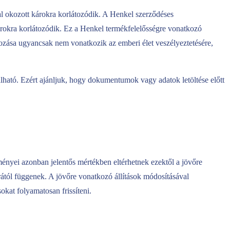
al okozott károkra korlátozódik. A Henkel szerződéses
 károkra korlátozódik. Ez a Henkel termékfelelősségre vonatkozó
látozása ugyancsak nem vonatkozik az emberi élet veszélyeztetésére,
ható. Ezért ajánljuk, hogy dokumentumok vagy adatok letöltése előtt
ényei azonban jelentős mértékben eltérhetnek ezektől a jövőre
rától függenek. A jövőre vonatkozó állítások módosításával
okat folyamatosan frissíteni.