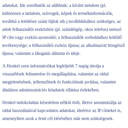
adatokat. Ide sorolhatók az alábbiak: a kívánt tartalom (pl.
különösen a tartalom, szövegek, képek és termékinformációk,
továbbá a letöltésre szánt fájlok stb.) továbbításához szükséges, az
adott felhasználói eszközhöz (pl. számítógép, okos telefon) tartozó
IP cím vagy eszköz-azonosító; a felhasználók weboldalhoz kötődő
tevékenysége; a felhasználói eszköz típusa; az alkalmazott böngésző
típusa; valamint a látogatás dátuma és ideje.
A Henkel ezen információkat legfeljebb 7 napig tárolja a
visszaélések felismerése és megállapítása, valamint az oldal
megjelenésének, jellemzőinek és funkcióinak javítása, valamint
általános adminisztrációs feladatok ellátása érdekében.
Henkel indokolatlan késedelem nélkül törli, illetve anonimizálja az
oldal használatával kapcsolatos adatokat, ideértve az IP címeket is,
amennyiben azok a fenti cél eléréséhez már nem szükségesek.