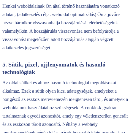
Henkel weboldalainak Ön által történő használatára vonatkozó
adatait, (adatkezelés célja: weboldal optimalizálás) Ön a jövőre
nézve bármikor visszavonhatja hozzájárulását elérhetőségeink
valamelyikén. A hozzájárulás visszavonása nem befolyásolja a
visszavonást megelőzően adott hozzájárulás alapján végzett
adatkezelés jogszerűségét.​​​​​​​
5. Sütik, pixel, ujjlenyomatok és hasonló
technológiák
Az oldal sütiket és ahhoz hasonló technológiai megoldásokat
alkalmaz. Ezek a sütik olyan kicsi adategységek, amelyeket a
böngésző az eszköz merevlemezén ideiglenesen tárol, és amelyek a
weboldalunk használatához szükségesek. A cookie-k gyakran
tartalmaznak egyedi azonosítót, amely egy véletlenszerűen generált
és az eszközön tárolt azonosító. Néhány a webhely
munkamenetének végén lejár; mások hosszabb ideig maradnak az