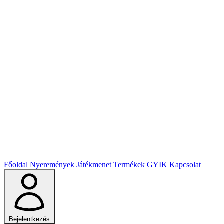
Főoldal
Nyeremények
Játékmenet
Termékek
GYIK
Kapcsolat
Bejelentkezés