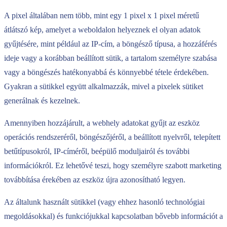
A pixel általában nem több, mint egy 1 pixel x 1 pixel méretű
átlátszó kép, amelyet a weboldalon helyeznek el olyan adatok
gyűjtésére, mint például az IP-cím, a böngésző típusa, a hozzáférés
ideje vagy a korábban beállított sütik, a tartalom személyre szabása
vagy a böngészés hatékonyabbá és könnyebbé tétele érdekében.
Gyakran a sütikkel együtt alkalmazzák, mivel a pixelek sütiket
generálnak és kezelnek.
Amennyiben hozzájárult, a webhely adatokat gyűjt az eszköz
operációs rendszeréről, böngészőjéről, a beállított nyelvről, telepített
betűtípusokról, IP-címéről, beépülő moduljairól és további
információkról. Ez lehetővé teszi, hogy személyre szabott marketing
továbbítása érekében az eszköz újra azonosítható legyen.
Az általunk használt sütikkel (vagy ehhez hasonló technológiai
megoldásokkal) és funkciójukkal kapcsolatban bővebb információt a