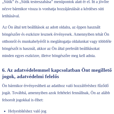
„Sütik” és „Sütik testreszabása” menüpontok alatt ér el. Itt a jövőre
nézve bármikor vissza is vonhatja hozzájárulását a kérdéses süti
letiltásával.
Az Ön által tett beállítások az adott oldalra, az éppen használt
böngészőre és eszközre lesznek érvényesek. Amennyiben tehát Ön
otthonról és munkahelyéről is meglátogatja oldalunkat vagy többféle
böngészőt is használ, akkor az Ön által preferált beállításokat
minden egyes eszközre, illetve böngészőre meg kell adnia.
6. Az adatvédelemmel kapcsolatban Önt megillető
jogok, adatvédelmi felelős
Ön bármikor érvényesítheti az adatihoz való hozzáféréshez fűződő
jogát. Továbbá, amennyiben azok feltételei fennállnak, Ön az alább
felsorolt jogokkal is élhet:
Helyesbítéshez való jog