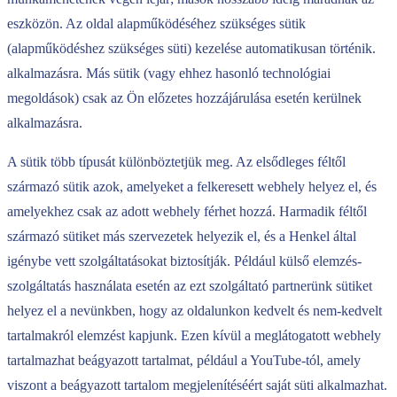
eszközön. Az oldal alapműködéséhez szükséges sütik
(alapműködéshez szükséges süti) kezelése automatikusan történik.
alkalmazásra. Más sütik (vagy ehhez hasonló technológiai
megoldások) csak az Ön előzetes hozzájárulása esetén kerülnek
alkalmazásra.
A sütik több típusát különböztetjük meg. Az elsődleges féltől
származó sütik azok, amelyeket a felkeresett webhely helyez el, és
amelyekhez csak az adott webhely férhet hozzá. Harmadik féltől
származó sütiket más szervezetek helyezik el, és a Henkel által
igénybe vett szolgáltatásokat biztosítják. Például külső elemzés-
szolgáltatás használata esetén az ezt szolgáltató partnerünk sütiket
helyez el a nevünkben, hogy az oldalunkon kedvelt és nem-kedvelt
tartalmakról elemzést kapjunk. Ezen kívül a meglátogatott webhely
tartalmazhat beágyazott tartalmat, például a YouTube-tól, amely
viszont a beágyazott tartalom megjelenítéséért saját süti alkalmazhat.