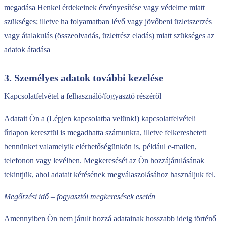
megadása Henkel érdekeinek érvényesítése vagy védelme miatt
szükséges; illetve ha folyamatban lévő vagy jövőbeni üzletszerzés
vagy átalakulás (összeolvadás, üzletrész eladás) miatt szükséges az
adatok átadása
3. Személyes adatok további kezelése
Kapcsolatfelvétel a felhasználó/fogyasztó részéről
Adatait Ön a (Lépjen kapcsolatba velünk!) kapcsolatfelvételi
űrlapon keresztül is megadhatta számunkra, illetve felkereshetett
bennünket valamelyik elérhetőségünkön is, például e-mailen,
telefonon vagy levélben. Megkeresését az Ön hozzájárulásának
tekintjük, ahol adatait kérésének megválaszolásához használjuk fel.
Megőrzési idő – fogyasztói megkeresések esetén
Amennyiben Ön nem járult hozzá adatainak hosszabb ideig történő