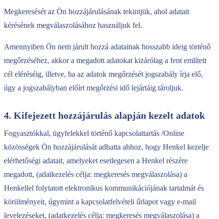
Megkeresését az Ön hozzájárulásának tekintjük, ahol adatait
kérésének megválaszolásához használjuk fel.
Amennyiben Ön nem járult hozzá adatainak hosszabb ideig történő
megőrzéséhez, akkor a megadott adatokat kizárólag a fent említett
cél eléréséig, illetve, ha az adatok megőrzését jogszabály írja elő,
úgy a jogszabályban előírt megőrzési idő lejártáig tároljuk.
4. Kifejezett hozzájárulás alapján kezelt adatok
Fogyasztókkal, ügyfelekkel történő kapcsolattartás /Online
közösségek Ön hozzájárulását adhatta ahhoz, hogy Henkel kezelje
elérhetőségi adatait, amelyeket esetlegesen a Henkel részére
megadott, (adatkezelés célja: megkeresés megválaszolása) a
Henkellel folytatott elektronikus kommunikációjának tartalmát és
körülményeit, úgymint a kapcsolatfelvételi űrlapot vagy e-mail
levelezéseket, (adatkezelés célja: megkeresés megválaszolása) a