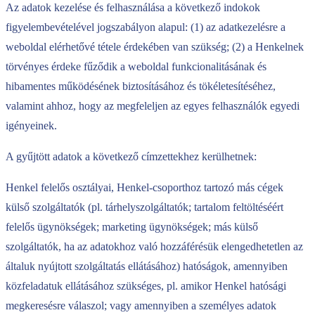
Az adatok kezelése és felhasználása a következő indokok
figyelembevételével jogszabályon alapul: (1) az adatkezelésre a
weboldal elérhetővé tétele érdekében van szükség; (2) a Henkelnek
törvényes érdeke fűződik a weboldal funkcionalitásának és
hibamentes működésének biztosításához és tökéletesítéséhez,
valamint ahhoz, hogy az megfeleljen az egyes felhasználók egyedi
igényeinek.
A gyűjtött adatok a következő címzettekhez kerülhetnek:
Henkel felelős osztályai, Henkel-csoporthoz tartozó más cégek
külső szolgáltatók (pl. tárhelyszolgáltatók; tartalom feltöltéséért
felelős ügynökségek; marketing ügynökségek; más külső
szolgáltatók, ha az adatokhoz való hozzáférésük elengedhetetlen az
általuk nyújtott szolgáltatás ellátásához) hatóságok, amennyiben
közfeladatuk ellátásához szükséges, pl. amikor Henkel hatósági
megkeresésre válaszol; vagy amennyiben a személyes adatok