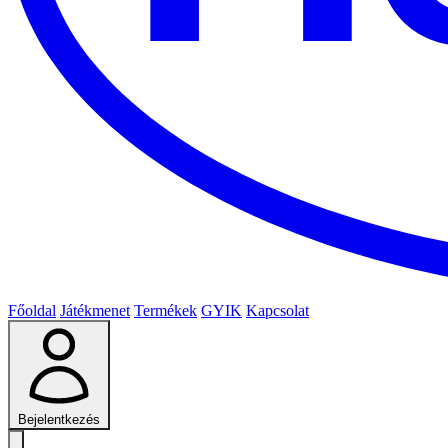
Főoldal
Játékmenet
Termékek
GYIK
Kapcsolat
Bejelentkezés