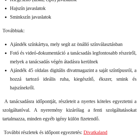
Hajszín javaslatok
Sminkszín javaslatok
Továbbiak:
Ajándék színkártya, mely segít az önálló színválasztásban
Fotó és videó-dokumentáció a tanácsadás legfontosabb részeiről,
melyek a tanácsadás végén átadásra kerülnek
Ajándék 45 oldalas digitális divatmagazint a saját színtípusról, a
hozzá tartozó ideális ruha, kiegészítő, ékszer, smink és
hajszínekről.
A tanácsadásra időpontját, részleteit a nyertes köteles egyeztetni a
szolgáltatóval. A nyeremény kizárólag a fenti szolgáltatásokat
tartalmazza, minden egyéb igény külön fizetendő.
További részletek és időpont egyeztetés:
Divatkaland