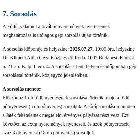
7. Sorsolás
A Fődíj, valamint a további nyeremények nyerteseinek
meghatározása is utólagos gépi sorsolás útján történik.
A sorsolás időpontja és helyszíne:
2026.07.27.
10:00 óra, helyszíne
Dr. Kliment Attila Géza Közjegyzői Iroda, 1092 Budapest, Kinizsi
u. 21-25. B. lp. I. em. 4. A sorsolás a fenti helyen és időpontban gépi
sorsolással történik, közjegyző jelenlétében.
A sorsolás menete:
Először az 1 db fődíj nyertesének sorsolása történik, majd a fődíj
pótnyerteseit (5 db pótnyertes) sorsoljuk. A fődíj sorsoláson minden
a Játék feltételeinek megfelelő, érvényes pályázat részt vesz. Ezt
követően az extra nyeremények nyerteseit, és azok pótnyerteseit,
azaz 3 db nyertest (18 db pótnyertes) sorsoljuk.