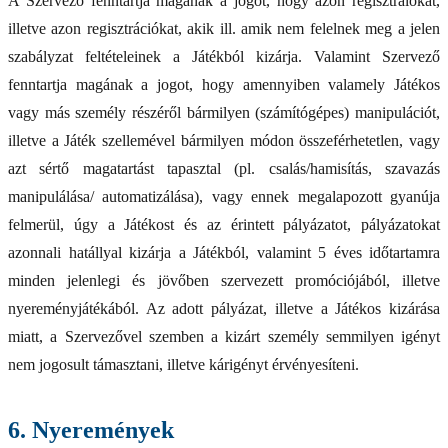
A Szervező fenntartja magának a jogot, hogy azon regisztrálókat,
illetve azon regisztrációkat, akik ill. amik nem felelnek meg a jelen
szabályzat feltételeinek a Játékból kizárja. Valamint Szervező
fenntartja magának a jogot, hogy amennyiben valamely Játékos
vagy más személy részéről bármilyen (számítógépes) manipulációt,
illetve a Játék szellemével bármilyen módon összeférhetetlen, vagy
azt sértő magatartást tapasztal (pl. csalás/hamisítás, szavazás
manipulálása/ automatizálása), vagy ennek megalapozott gyanúja
felmerül, úgy a Játékost és az érintett pályázatot, pályázatokat
azonnali hatállyal kizárja a Játékból, valamint 5 éves időtartamra
minden jelenlegi és jövőben szervezett promóciójából, illetve
nyereményjátékából. Az adott pályázat, illetve a Játékos kizárása
miatt, a Szervezővel szemben a kizárt személy semmilyen igényt
nem jogosult támasztani, illetve kárigényt érvényesíteni.
6. Nyeremények