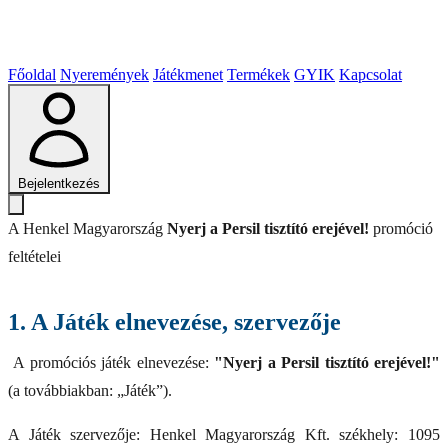
Főoldal
Nyeremények
Játékmenet
Termékek
GYIK
Kapcsolat
Bejelentkezés
A Henkel Magyarország
Nyerj a Persil tisztító erejével!
promóció
feltételei
1. A Játék elnevezése, szervezője
A promóciós játék elnevezése:
"Nyerj a Persil tisztító erejével!"
(a továbbiakban: „Játék”).
A Játék szervezője: Henkel Magyarország Kft. székhely: 1095