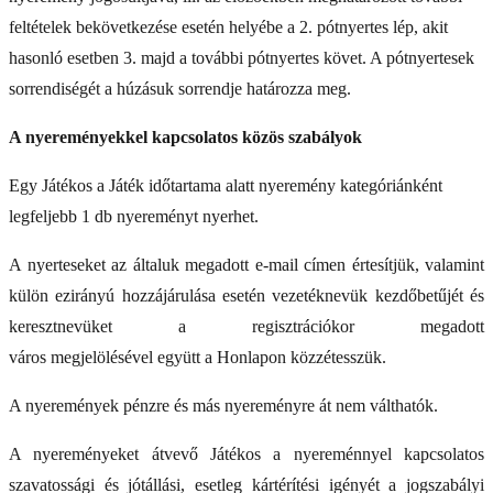
feltételek bekövetkezése esetén helyébe a 2. pótnyertes lép, akit
hasonló esetben 3. majd a további pótnyertes követ. A pótnyertesek
sorrendiségét a húzásuk sorrendje határozza meg.
A nyereményekkel kapcsolatos közös szabályok
Egy Játékos a Játék időtartama alatt nyeremény kategóriánként
legfeljebb 1 db nyereményt nyerhet.
A nyerteseket az általuk megadott e-mail címen értesítjük, valamint
külön ezirányú hozzájárulása esetén vezetéknevük kezdőbetűjét és
keresztnevüket a regisztrációkor megadott
város megjelölésével együtt a Honlapon közzétesszük.
A nyeremények pénzre és más nyereményre át nem válthatók.
A nyereményeket átvevő Játékos a nyereménnyel kapcsolatos
szavatossági és jótállási, esetleg kártérítési igényét a jogszabályi