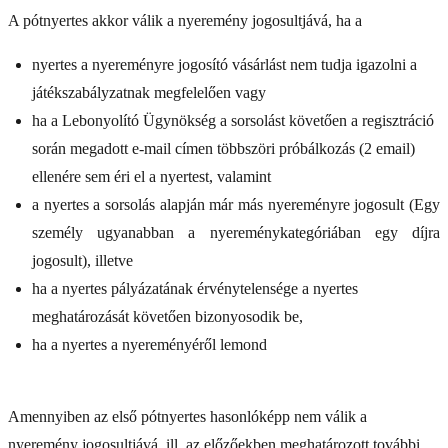
A pótnyertes akkor válik a nyeremény jogosultjává, ha a
nyertes a nyereményre jogosító vásárlást nem tudja igazolni a
játékszabályzatnak megfelelően vagy
ha a Lebonyolító Ügynökség a sorsolást követően a regisztráció
során megadott e-mail címen többszöri próbálkozás (2 email)
ellenére sem éri el a nyertest, valamint
a nyertes a sorsolás alapján már más nyereményre jogosult (Egy
személy ugyanabban a nyereménykategóriában egy díjra
jogosult), illetve
ha a nyertes pályázatának érvénytelensége a nyertes
meghatározását követően bizonyosodik be,
ha a nyertes a nyereményéről lemond
Amennyiben az első pótnyertes hasonlóképp nem válik a
nyeremény jogosultjává, ill. az előzőekben meghatározott további