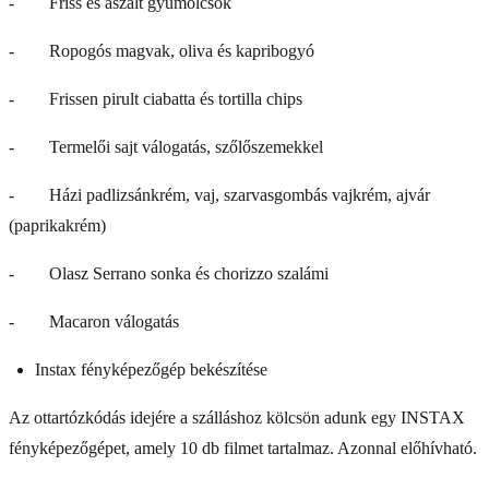
- Friss és aszalt gyümölcsök
- Ropogós magvak, oliva és kapribogyó
- Frissen pirult ciabatta és tortilla chips
- Termelői sajt válogatás, szőlőszemekkel
- Házi padlizsánkrém, vaj, szarvasgombás vajkrém, ajvár
(paprikakrém)
- Olasz Serrano sonka és chorizzo szalámi
- Macaron válogatás
Instax fényképezőgép bekészítése
Az ottartózkódás idejére a szálláshoz kölcsön adunk egy INSTAX
fényképezőgépet, amely 10 db filmet tartalmaz. Azonnal előhívható.