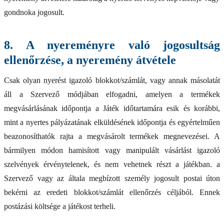
gondnoka jogosult.
8. A nyereményre való jogosultság
ellenőrzése, a nyeremény átvétele
Csak olyan nyerést igazoló blokkot/számlát, vagy annak másolatát
áll a Szervező módjában elfogadni, amelyen a termékek
megvásárlásának időpontja a Játék időtartamára esik és korábbi,
mint a nyertes pályázatának elküldésének időpontja és egyértelműen
beazonosíthatók rajta a megvásárolt termékek megnevezései. A
bármilyen módon hamisított vagy manipulált vásárlást igazoló
szelvények érvénytelenek, és nem vehetnek részt a játékban. a
Szervező vagy az általa megbízott személy jogosult postai úton
bekérni az eredeti blokkot/számlát ellenőrzés céljából. Ennek
postázási költsége a játékost terheli.