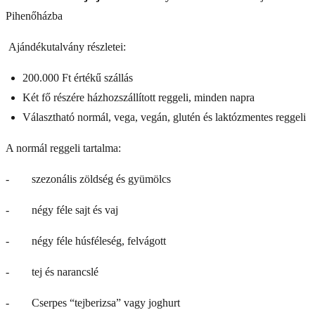
Pihenőházba
Ajándékutalvány részletei:
200.000 Ft értékű szállás
Két fő részére házhozszállított reggeli, minden napra
Választható normál, vega, vegán, glutén és laktózmentes reggeli
A normál reggeli tartalma:
- szezonális zöldség és gyümölcs
- négy féle sajt és vaj
- négy féle húsféleség, felvágott
- tej és narancslé
- Cserpes “tejberizsa” vagy joghurt