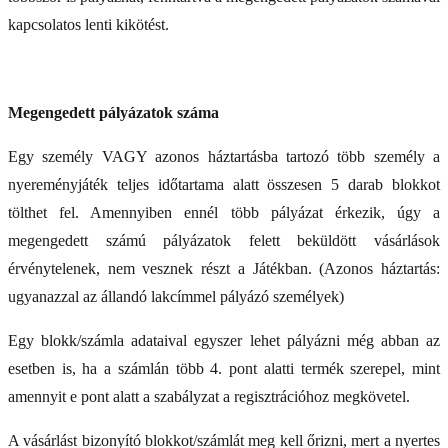
kapcsolatos lenti kikötést.
Megengedett pályázatok száma
Egy személy VAGY azonos háztartásba tartozó több személy a
nyereményjáték teljes időtartama alatt összesen 5 darab blokkot
tölthet fel. Amennyiben ennél több pályázat érkezik, úgy a
megengedett számú pályázatok felett beküldött vásárlások
érvénytelenek, nem vesznek részt a Játékban. (Azonos háztartás:
ugyanazzal az állandó lakcímmel pályázó személyek)
Egy blokk/számla adataival egyszer lehet pályázni még abban az
esetben is, ha a számlán több 4. pont alatti termék szerepel, mint
amennyit e pont alatt a szabályzat a regisztrációhoz megkövetel.
A vásárlást bizonyító blokkot/számlát meg kell őrizni, mert a nyertes