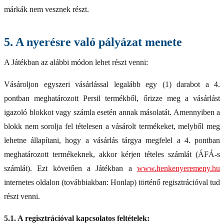
márkák nem vesznek részt.
5. A nyerésre való pályázat menete
A Játékban az alábbi módon lehet részt venni:
Vásároljon egyszeri vásárlással legalább egy (1) darabot a 4.
pontban meghatározott Persil termékből, őrizze meg a vásárlást
igazoló blokkot vagy számla esetén annak másolatát. Amennyiben a
blokk nem sorolja fel tételesen a vásárolt termékeket, melyből meg
lehetne állapítani, hogy a vásárlás tárgya megfelel a 4. pontban
meghatározott termékeknek, akkor kérjen tételes számlát (ÁFÁ-s
számlát). Ezt követően a Játékban a
www.henkenyeremeny.hu
internetes oldalon (továbbiakban: Honlap) történő regisztrációval tud
részt venni.
5.1. A regisztrációval kapcsolatos feltételek: