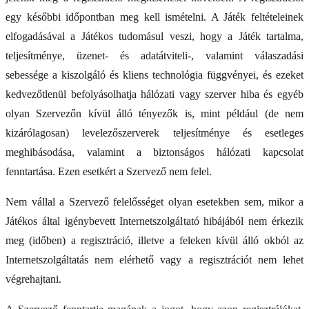
egy későbbi időpontban meg kell ismételni. A Játék feltételeinek
elfogadásával a Játékos tudomásul veszi, hogy a Játék tartalma,
teljesítménye, üzenet- és adatátviteli-, valamint válaszadási
sebessége a kiszolgáló és kliens technológia függvényei, és ezeket
kedvezőtlenül befolyásolhatja hálózati vagy szerver hiba és egyéb
olyan Szervezőn kívül álló tényezők is, mint például (de nem
kizárólagosan) levelezőszerverek teljesítménye és esetleges
meghibásodása, valamint a biztonságos hálózati kapcsolat
fenntartása. Ezen esetkért a Szervező nem felel.
Nem vállal a Szervező felelősséget olyan esetekben sem, mikor a
Játékos által igénybevett Internetszolgáltató hibájából nem érkezik
meg (időben) a regisztráció, illetve a feleken kívül álló okból az
Internetszolgáltatás nem elérhető vagy a regisztrációt nem lehet
végrehajtani.