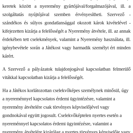
keretek között a nyeremény gyártójával/forgalmazójával, ill. a
szolgáltatás nyújtójával szemben érvényesítheti. Szervező -
szándékos és súlyos gondatlansággal okozott károk kivételével -
kifejezetten kizárja a felelősségét a Nyeremény átvétele, ill. az annak
érdekében tett cselekmények, valamint a Nyeremény használata, ill.
igénybevétele során a Játékost vagy harmadik személyt ért minden
kárért.
A Szervező a pályázatok tulajdonjogával kapcsolatban felmerülő
vitákkal kapcsolatban kizárja a felelősségét.
Ha a Játékos korlátozottan cselekvőképes személynek minősül, úgy
a nyereménnyel kapcsolatos érdemi ügyintézésre, valamint a
nyeremény átvételére csak törvényes képviselőjével vagy
gondnokával együtt jogosult. Cselekvőképtelen nyertes esetén a
nyereménnyel kapcsolatos érdemi ügyintézésre, valamint a
nyeremény átvételére kizárólag a nyertes törvényes képviselője vagy