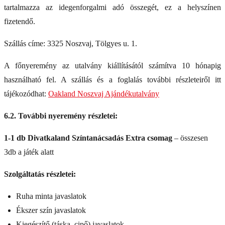
tartalmazza az idegenforgalmi adó összegét, ez a helyszínen
fizetendő.
Szállás címe: 3325 Noszvaj, Tölgyes u. 1.
A főnyeremény az utalvány kiállításától számítva 10 hónapig
használható fel. A szállás és a foglalás további részleteiről itt
tájékozódhat:
Oakland Noszvaj Ajándékutalvány
6.2. További nyeremény részletei:
1-1 db Divatkaland Színtanácsadás Extra csomag
– összesen
3db a játék alatt
Szolgáltatás részletei:
Ruha minta javaslatok
Ékszer szín javaslatok
Kiegészítő (táska, cipő) javaslatok