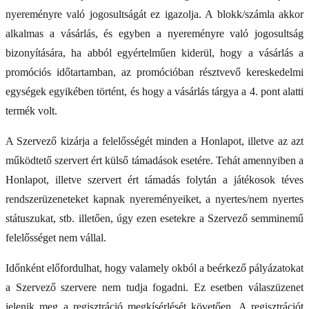
nyereményre való jogosultságát ez igazolja. A blokk/számla akkor
alkalmas a vásárlás, és egyben a nyereményre való jogosultság
bizonyítására, ha abból egyértelműen kiderül, hogy a vásárlás a
promóciós időtartamban, az promócióban résztvevő kereskedelmi
egységek egyikében történt, és hogy a vásárlás tárgya a 4. pont alatti
termék volt.
A Szervező kizárja a felelősségét minden a Honlapot, illetve az azt
működtető szervert ért külső támadások esetére. Tehát amennyiben a
Honlapot, illetve szervert ért támadás folytán a játékosok téves
rendszerüzeneteket kapnak nyereményeiket, a nyertes/nem nyertes
státuszukat, stb. illetően, úgy ezen esetekre a Szervező semminemű
felelősséget nem vállal.
Időnként előfordulhat, hogy valamely okból a beérkező pályázatokat
a Szervező szervere nem tudja fogadni. Ez esetben válaszüzenet
jelenik meg a regisztráció megkísérlését követően. A regisztrációt