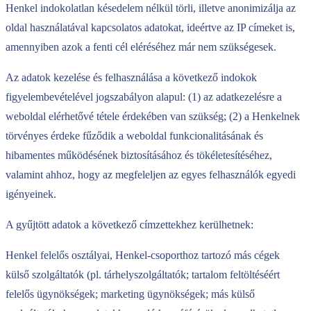
Henkel indokolatlan késedelem nélkül törli, illetve anonimizálja az
oldal használatával kapcsolatos adatokat, ideértve az IP címeket is,
amennyiben azok a fenti cél eléréséhez már nem szükségesek.
Az adatok kezelése és felhasználása a következő indokok
figyelembevételével jogszabályon alapul: (1) az adatkezelésre a
weboldal elérhetővé tétele érdekében van szükség; (2) a Henkelnek
törvényes érdeke fűződik a weboldal funkcionalitásának és
hibamentes működésének biztosításához és tökéletesítéséhez,
valamint ahhoz, hogy az megfeleljen az egyes felhasználók egyedi
igényeinek.
A gyűjtött adatok a következő címzettekhez kerülhetnek:
Henkel felelős osztályai, Henkel-csoporthoz tartozó más cégek
külső szolgáltatók (pl. tárhelyszolgáltatók; tartalom feltöltéséért
felelős ügynökségek; marketing ügynökségek; más külső