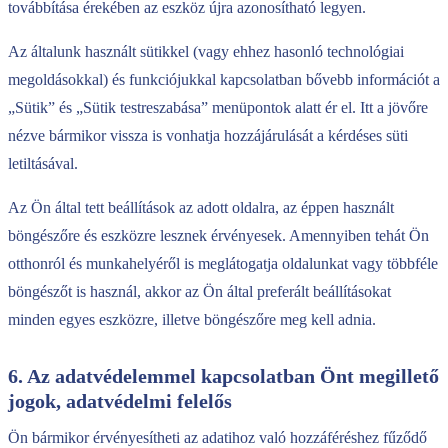
továbbítása érekében az eszköz újra azonosítható legyen.
Az általunk használt sütikkel (vagy ehhez hasonló technológiai
megoldásokkal) és funkciójukkal kapcsolatban bővebb információt a
„Sütik” és „Sütik testreszabása” menüpontok alatt ér el. Itt a jövőre
nézve bármikor vissza is vonhatja hozzájárulását a kérdéses süti
letiltásával.
Az Ön által tett beállítások az adott oldalra, az éppen használt
böngészőre és eszközre lesznek érvényesek. Amennyiben tehát Ön
otthonról és munkahelyéről is meglátogatja oldalunkat vagy többféle
böngészőt is használ, akkor az Ön által preferált beállításokat
minden egyes eszközre, illetve böngészőre meg kell adnia.
6. Az adatvédelemmel kapcsolatban Önt megillető
jogok, adatvédelmi felelős
Ön bármikor érvényesítheti az adatihoz való hozzáféréshez fűződő