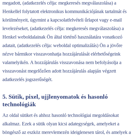
megadott, (adatkezelés célja: megkeresés megválaszolása) a
Henkellel folytatott elektronikus kommunikációjának tartalmát és
körülményeit, úgymint a kapcsolatfelvételi űrlapot vagy e-mail
levelezéseket, (adatkezelés célja: megkeresés megválaszolása) a
Henkel weboldalainak Ön által történő használatára vonatkozó
adatait, (adatkezelés célja: weboldal optimalizálás) Ön a jövőre
nézve bármikor visszavonhatja hozzájárulását elérhetőségeink
valamelyikén. A hozzájárulás visszavonása nem befolyásolja a
visszavonást megelőzően adott hozzájárulás alapján végzett
adatkezelés jogszerűségét.​​​​​​​
5. Sütik, pixel, ujjlenyomatok és hasonló
technológiák
Az oldal sütiket és ahhoz hasonló technológiai megoldásokat
alkalmaz. Ezek a sütik olyan kicsi adategységek, amelyeket a
böngésző az eszköz merevlemezén ideiglenesen tárol, és amelyek a