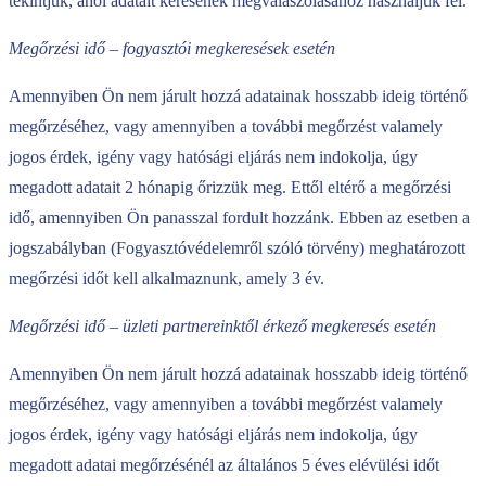
tekintjük, ahol adatait kérésének megválaszolásához használjuk fel.
Megőrzési idő – fogyasztói megkeresések esetén
Amennyiben Ön nem járult hozzá adatainak hosszabb ideig történő
megőrzéséhez, vagy amennyiben a további megőrzést valamely
jogos érdek, igény vagy hatósági eljárás nem indokolja, úgy
megadott adatait 2 hónapig őrizzük meg. Ettől eltérő a megőrzési
idő, amennyiben Ön panasszal fordult hozzánk. Ebben az esetben a
jogszabályban (Fogyasztóvédelemről szóló törvény) meghatározott
megőrzési időt kell alkalmaznunk, amely 3 év.
Megőrzési idő – üzleti partnereinktől érkező megkeresés esetén
Amennyiben Ön nem járult hozzá adatainak hosszabb ideig történő
megőrzéséhez, vagy amennyiben a további megőrzést valamely
jogos érdek, igény vagy hatósági eljárás nem indokolja, úgy
megadott adatai megőrzésénél az általános 5 éves elévülési időt