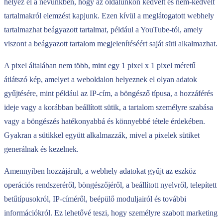
helyez el a nevünkben, hogy az oldalunkon kedvelt és nem-kedvelt
tartalmakról elemzést kapjunk. Ezen kívül a meglátogatott webhely
tartalmazhat beágyazott tartalmat, például a YouTube-tól, amely
viszont a beágyazott tartalom megjelenítéséért saját süti alkalmazhat.
A pixel általában nem több, mint egy 1 pixel x 1 pixel méretű
átlátszó kép, amelyet a weboldalon helyeznek el olyan adatok
gyűjtésére, mint például az IP-cím, a böngésző típusa, a hozzáférés
ideje vagy a korábban beállított sütik, a tartalom személyre szabása
vagy a böngészés hatékonyabbá és könnyebbé tétele érdekében.
Gyakran a sütikkel együtt alkalmazzák, mivel a pixelek sütiket
generálnak és kezelnek.
Amennyiben hozzájárult, a webhely adatokat gyűjt az eszköz
operációs rendszeréről, böngészőjéről, a beállított nyelvről, telepített
betűtípusokról, IP-címéről, beépülő moduljairól és további
információkról. Ez lehetővé teszi, hogy személyre szabott marketing