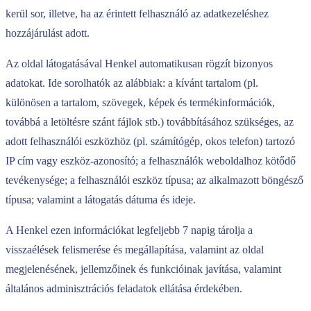
kerül sor, illetve, ha az érintett felhasználó az adatkezeléshez
hozzájárulást adott.
Az oldal látogatásával Henkel automatikusan rögzít bizonyos
adatokat. Ide sorolhatók az alábbiak: a kívánt tartalom (pl.
különösen a tartalom, szövegek, képek és termékinformációk,
továbbá a letöltésre szánt fájlok stb.) továbbításához szükséges, az
adott felhasználói eszközhöz (pl. számítógép, okos telefon) tartozó
IP cím vagy eszköz-azonosító; a felhasználók weboldalhoz kötődő
tevékenysége; a felhasználói eszköz típusa; az alkalmazott böngésző
típusa; valamint a látogatás dátuma és ideje.
A Henkel ezen információkat legfeljebb 7 napig tárolja a
visszaélések felismerése és megállapítása, valamint az oldal
megjelenésének, jellemzőinek és funkcióinak javítása, valamint
általános adminisztrációs feladatok ellátása érdekében.