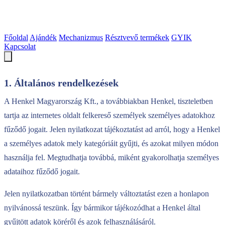
Főoldal
Ajándék
Mechanizmus
Résztvevő termékek
GYIK
Kapcsolat
1. Általános rendelkezések
A Henkel Magyarország Kft., a továbbiakban Henkel, tiszteletben
tartja az internetes oldalt felkereső személyek személyes adatokhoz
fűződő jogait. Jelen nyilatkozat tájékoztatást ad arról, hogy a Henkel
a személyes adatok mely kategóriáit gyűjti, és azokat milyen módon
használja fel. Megtudhatja továbbá, miként gyakorolhatja személyes
adataihoz fűződő jogait.
Jelen nyilatkozatban történt bármely változtatást ezen a honlapon
nyilvánossá teszünk. Így bármikor tájékozódhat a Henkel által
gyűjtött adatok köréről és azok felhasználásáról.