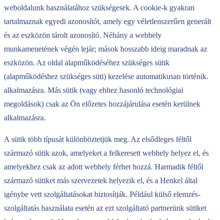
weboldalunk használatához szükségesek. A cookie-k gyakran
tartalmaznak egyedi azonosítót, amely egy véletlenszerűen generált
és az eszközön tárolt azonosító. Néhány a webhely
munkamenetének végén lejár; mások hosszabb ideig maradnak az
eszközön. Az oldal alapműködéséhez szükséges sütik
(alapműködéshez szükséges süti) kezelése automatikusan történik.
alkalmazásra. Más sütik (vagy ehhez hasonló technológiai
megoldások) csak az Ön előzetes hozzájárulása esetén kerülnek
alkalmazásra.
A sütik több típusát különböztetjük meg. Az elsődleges féltől
származó sütik azok, amelyeket a felkeresett webhely helyez el, és
amelyekhez csak az adott webhely férhet hozzá. Harmadik féltől
származó sütiket más szervezetek helyezik el, és a Henkel által
igénybe vett szolgáltatásokat biztosítják. Például külső elemzés-
szolgáltatás használata esetén az ezt szolgáltató partnerünk sütiket