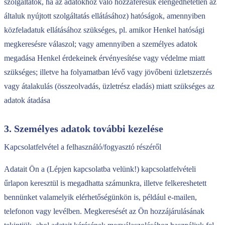
szolgáltatók, ha az adatokhoz való hozzáférésük elengedhetetlen az
általuk nyújtott szolgáltatás ellátásához) hatóságok, amennyiben
közfeladatuk ellátásához szükséges, pl. amikor Henkel hatósági
megkeresésre válaszol; vagy amennyiben a személyes adatok
megadása Henkel érdekeinek érvényesítése vagy védelme miatt
szükséges; illetve ha folyamatban lévő vagy jövőbeni üzletszerzés
vagy átalakulás (összeolvadás, üzletrész eladás) miatt szükséges az
adatok átadása
3. Személyes adatok további kezelése
Kapcsolatfelvétel a felhasználó/fogyasztó részéről
Adatait Ön a (Lépjen kapcsolatba velünk!) kapcsolatfelvételi
űrlapon keresztül is megadhatta számunkra, illetve felkereshetett
bennünket valamelyik elérhetőségünkön is, például e-mailen,
telefonon vagy levélben. Megkeresését az Ön hozzájárulásának